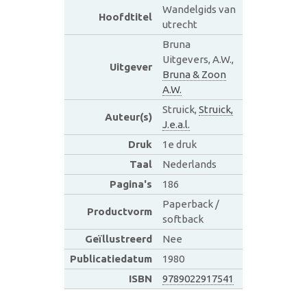
Wandelgids van
Hoofdtitel
utrecht
Bruna
Uitgevers, A.W.,
Uitgever
Bruna & Zoon
A.W.
Struick,
Struick,
Auteur(s)
J.e.a.l.
Druk
1e druk
Taal
Nederlands
Pagina's
186
Paperback /
Productvorm
softback
Geïllustreerd
Nee
Publicatiedatum
1980
ISBN
9789022917541