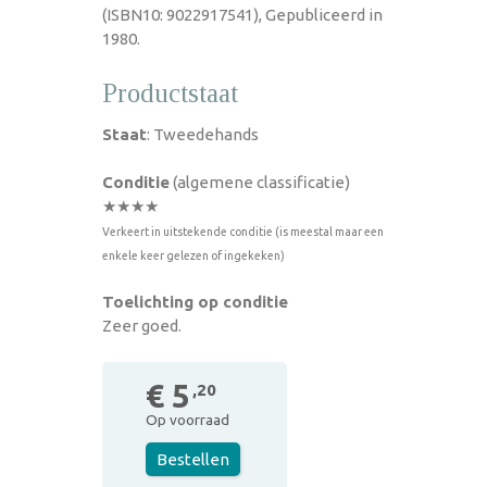
(ISBN10: 9022917541), Gepubliceerd in
1980.
Productstaat
Staat
: Tweedehands
Conditie
(algemene classificatie)
★★★★
Verkeert in uitstekende conditie (is meestal maar een
enkele keer gelezen of ingekeken)
Toelichting op conditie
Zeer goed.
€ 5
,20
Op voorraad
Bestellen