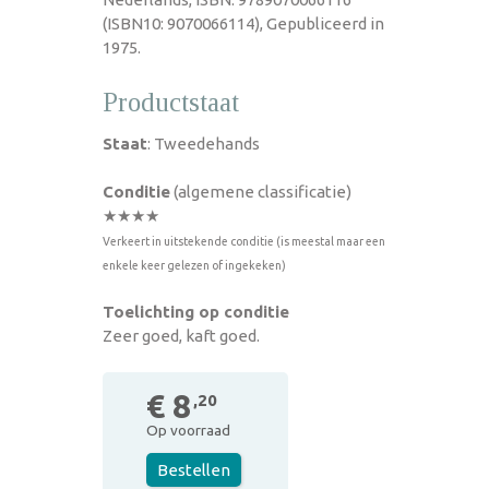
(ISBN10: 9070066114), Gepubliceerd in
1975.
Productstaat
Staat
: Tweedehands
Conditie
(algemene classificatie)
★★★★
Verkeert in uitstekende conditie (is meestal maar een
enkele keer gelezen of ingekeken)
Toelichting op conditie
Zeer goed, kaft goed.
€ 8
,20
Op voorraad
Bestellen