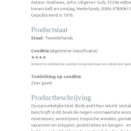
Auteur: Andrews, John, Uitgever: Icob, 3324e edit
linnen kaft en omslag, Nederlands, ISBN: 9789061
Gepubliceerd in 1976.
Productstaat
Staat
: Tweedehands
Conditie
(algemene classificatie)
★★★★
Verkeert in uitstekende conditie (is meestal maar een enkele keer gel
Toelichting op conditie
Zeer goed.
Productbeschrijving
Oorspronkelijke titel: Birds and their World. Verta
beschrijft in dit boek de negen voornaamste woo
moerassen, woestijnen, tropische wouden, gemat
savannen en steppen, poolstreken en bergen - en 