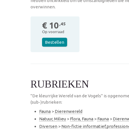
hebben ontwikkeld om de omstandigheden die hen
overwinnen.
€ 10
,45
Op voorraad
Bestellen
RUBRIEKEN
"De kleurrijke Wereld van de Vogels" is opgenome
(sub-)rubrieken:
Fauna
>
Dierenwereld
Natuur, Milieu
>
Flora, Fauna
>
Fauna
>
Dierenw
Diversen
>
Non-fictie informatief,professio