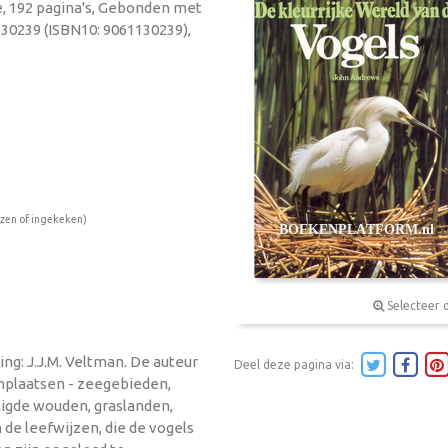
ie, 192 pagina's, Gebonden met
130239 (ISBN10: 9061130239),
ezen of ingekeken)
Selecteer 
ling: J.J.M. Veltman. De auteur
Deel deze pagina via:
nplaatsen - zeegebieden,
igde wouden, graslanden,
de leefwijzen, die de vogels