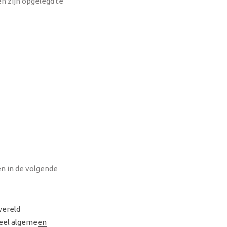
 zijn opgelegd te
n in de volgende
ereld
neel algemeen