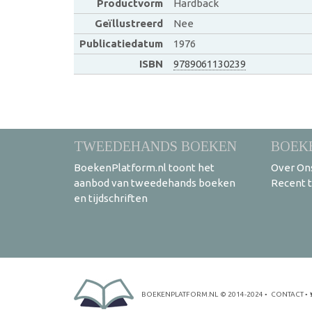
Productvorm
Hardback
Geïllustreerd
Nee
Publicatiedatum
1976
ISBN
9789061130239
TWEEDEHANDS BOEKEN
BOEK
BoekenPlatform.nl toont het
Over On
aanbod van tweedehands boeken
Recent 
en tijdschriften
BOEKENPLATFORM.NL
© 2014-2024
•
CONTACT
•