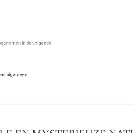
pgenomen in de volgende
neel algemeen