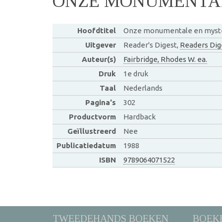
ONZE MONUMENTAL
Hoofdtitel
Onze monumentale en myste
Uitgever
Reader's Digest,
Readers Dig
Auteur(s)
Fairbridge, Rhodes W. ea.
Druk
1e druk
Taal
Nederlands
Pagina's
302
Productvorm
Hardback
Geïllustreerd
Nee
Publicatiedatum
1988
ISBN
9789064071522
TWEEDEHANDS BOEKEN
BOEK