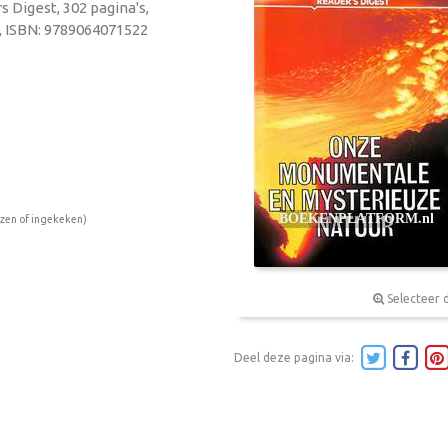
s Digest, 302 pagina's,
, ISBN: 9789064071522
ezen of ingekeken)
Selecteer 
Deel deze pagina via: