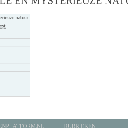
E EN MYSTERIEUZE NAT
rieuze natuur
est
ENPLATFORM.NL
RUBRIEKEN