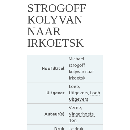
STROGOFF
KOLYVAN
NAAR
IRKOETSK
Michael
strogoff
Hoofdtitel
kolyvan naar
irkoetsk
Loeb,
Uitgever
Uitgevers,
Loeb
Uitgevers
Verne,
Auteur(s)
Vingerhoets,
Ton
Druk
1e druk