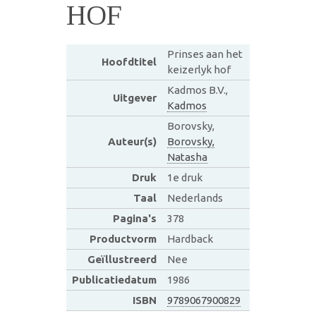
HOF
Prinses aan het
Hoofdtitel
keizerlyk hof
Kadmos B.V.,
Uitgever
Kadmos
Borovsky,
Auteur(s)
Borovsky,
Natasha
Druk
1e druk
Taal
Nederlands
Pagina's
378
Productvorm
Hardback
Geïllustreerd
Nee
Publicatiedatum
1986
ISBN
9789067900829