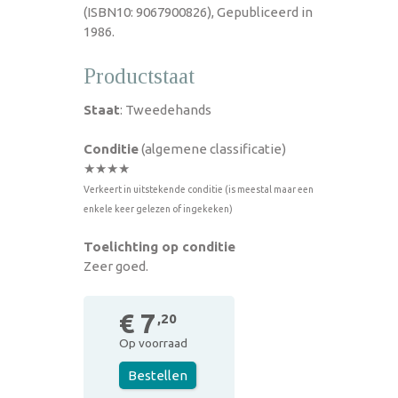
(ISBN10: 9067900826), Gepubliceerd in
1986.
Productstaat
Staat
: Tweedehands
Conditie
(algemene classificatie)
★★★★
Verkeert in uitstekende conditie (is meestal maar een
enkele keer gelezen of ingekeken)
Toelichting op conditie
Zeer goed.
€ 7
,20
Op voorraad
Bestellen