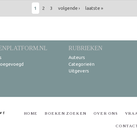
1
2
3
volgende ›
laatste »
ENPLATFORM.NL
RUBRIEKEN
s
Auteurs
toegevoegd
Categorieën
Uitgevers
HOME
BOEKEN ZOEKEN
OVER ONS
VRA
CONTAC