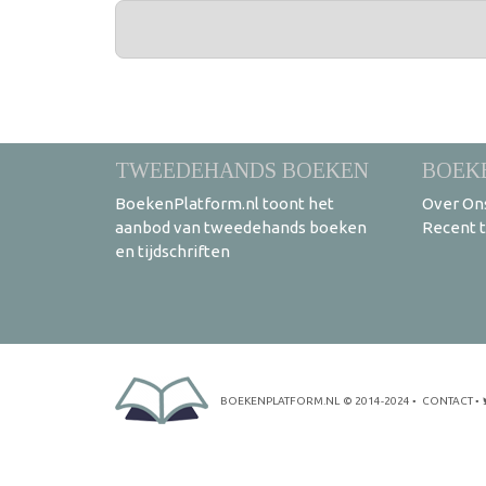
PAGINA'S
TWEEDEHANDS BOEKEN
BOEK
BoekenPlatform.nl toont het
Over On
aanbod van tweedehands boeken
Recent 
en tijdschriften
BOEKENPLATFORM.NL
© 2014-2024
•
CONTACT
•