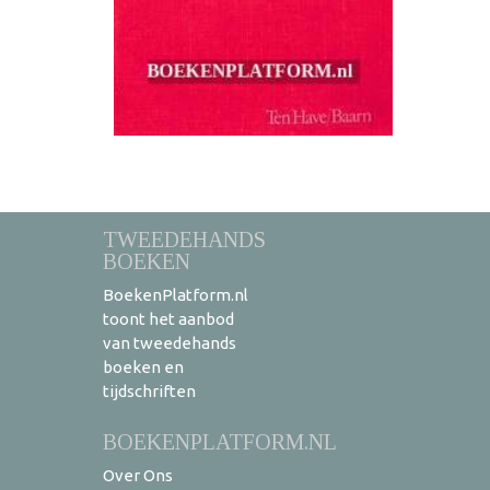
TWEEDEHANDS
BOEKEN
BoekenPlatform.nl
toont het aanbod
van tweedehands
boeken en
tijdschriften
BOEKENPLATFORM.NL
Over Ons