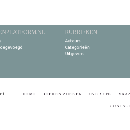
ENPLATFORM.NL
RUBRIEKEN
s
Auteurs
toegevoegd
Categorieën
Uitgevers
HOME
BOEKEN ZOEKEN
OVER ONS
VRA
CONTAC