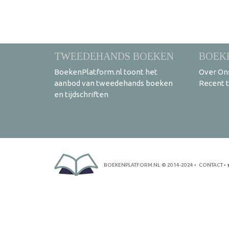
TWEEDEHANDS BOEKEN
BOEK
BoekenPlatform.nl toont het
Over On
aanbod van tweedehands boeken
Recent 
en tijdschriften
BOEKENPLATFORM.NL
© 2014-2024
•
CONTACT
•