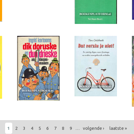
1
2
3
4
5
6
7
8
9
…
volgende ›
laatste »