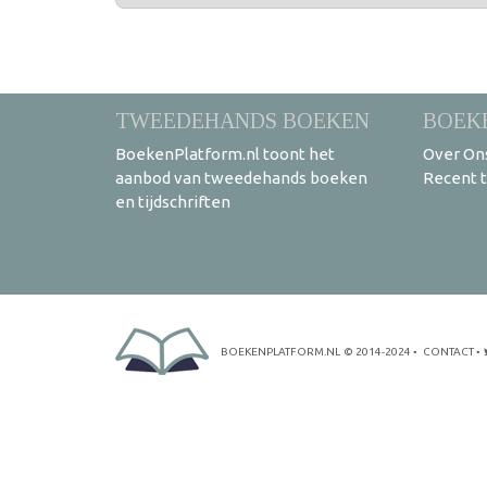
TWEEDEHANDS BOEKEN
BOEK
BoekenPlatform.nl toont het
Over On
aanbod van tweedehands boeken
Recent 
en tijdschriften
BOEKENPLATFORM.NL
© 2014-2024
•
CONTACT
•