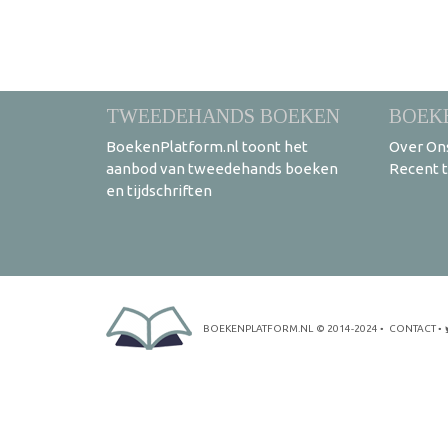
TWEEDEHANDS BOEKEN
BOEK
BoekenPlatform.nl toont het
Over On
aanbod van tweedehands boeken
Recent 
en tijdschriften
BOEKENPLATFORM.NL
© 2014-2024
•
CONTACT
•