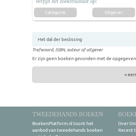
Categorie
Uitgever
Trefwoord, ISBN, auteur of uitgever
Er zijn geen boeken gevonden met de opgegeven s
PAGINA'S
« eer
TWEEDEHANDS BOEKEN
BOEK
BoekenPlatform.nl toont het
Over On
aanbod van tweedehands boeken
Recent 