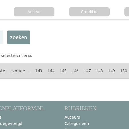
Auteur
Conditie
electiecriteria.
ste
‹ vorige
…
143
144
145
146
147
148
149
150
ENPLATFORM.NL
RUBRIEKEN
s
Auteurs
toegevoegd
Categorieën