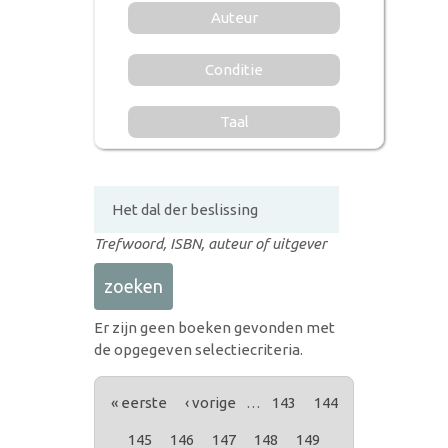
Auteur
Conditie
Taal
Trefwoord, ISBN, auteur of uitgever
Er zijn geen boeken gevonden met
de opgegeven selectiecriteria.
PAGINA'S
« eerste
‹ vorige
…
143
144
145
146
147
148
149