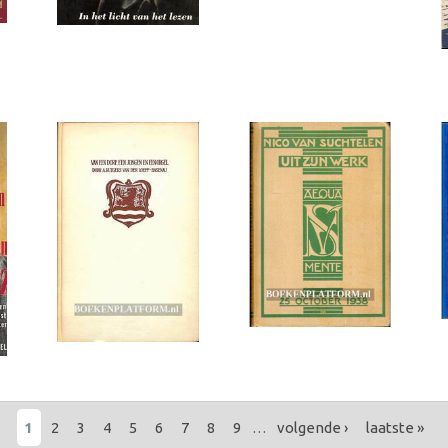
1
2
3
4
5
6
7
8
9
…
volgende ›
laatste »