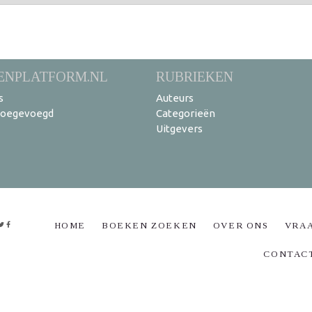
ENPLATFORM.NL
RUBRIEKEN
s
Auteurs
toegevoegd
Categorieën
Uitgevers
HOME
BOEKEN ZOEKEN
OVER ONS
VRA
CONTAC