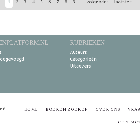
1
2
3
4
5
6
7
8
9
…
volgende ›
laatste »
ENPLATFORM.NL
RUBRIEKEN
s
Auteurs
toegevoegd
Categorieën
Uitgevers
HOME
BOEKEN ZOEKEN
OVER ONS
VRA
CONTAC