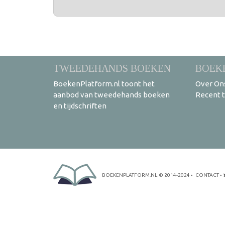
TWEEDEHANDS BOEKEN
BOEK
BoekenPlatform.nl toont het
Over On
aanbod van tweedehands boeken
Recent 
en tijdschriften
BOEKENPLATFORM.NL
© 2014-2024
•
CONTACT
•