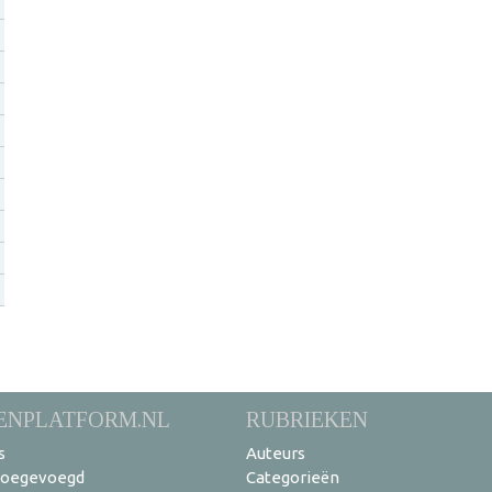
ENPLATFORM.NL
RUBRIEKEN
s
Auteurs
toegevoegd
Categorieën