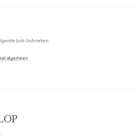
lgende (sub-)rubrieken:
neel algemeen
LOP