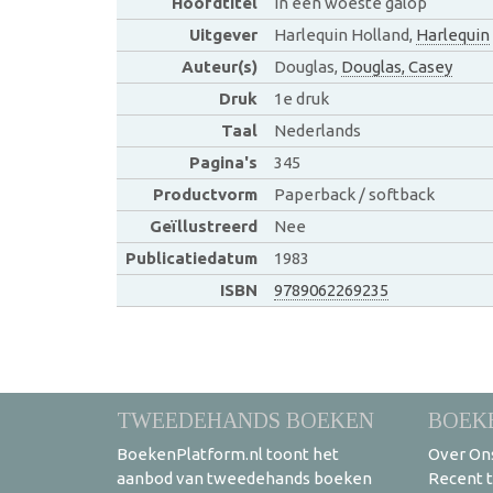
Hoofdtitel
In een woeste galop
Uitgever
Harlequin Holland,
Harlequin
Auteur(s)
Douglas,
Douglas, Casey
Druk
1e druk
Taal
Nederlands
Pagina's
345
Productvorm
Paperback / softback
Geïllustreerd
Nee
Publicatiedatum
1983
ISBN
9789062269235
TWEEDEHANDS BOEKEN
BOEK
BoekenPlatform.nl toont het
Over On
aanbod van tweedehands boeken
Recent 