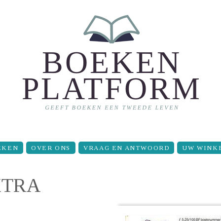
EKEN
OVER ONS
VRAAG EN ANTWOORD
UW WINK
XTRA