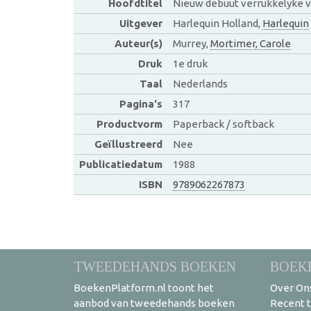
Hoofdtitel
Nieuw debuut verrukkelyke 
Uitgever
Harlequin Holland,
Harlequin
Auteur(s)
Murrey,
Mortimer, Carole
Druk
1e druk
Taal
Nederlands
Pagina's
317
Productvorm
Paperback / softback
Geïllustreerd
Nee
Publicatiedatum
1988
ISBN
9789062267873
TWEEDEHANDS BOEKEN
BOEK
BoekenPlatform.nl toont het
Over On
aanbod van tweedehands boeken
Recent 