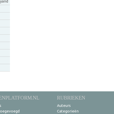
vyand
ENPLATFORM.NL
RUBRIEKEN
s
Auteurs
toegevoegd
Categorieën