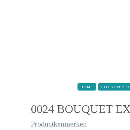
Overslaan en naar de inhoud gaan
HOME
BOEKEN ZO
0024 BOUQUET E
Productkenmerken