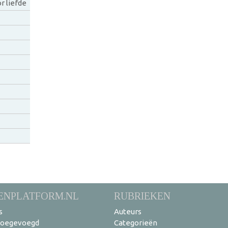
r liefde
ENPLATFORM.NL
RUBRIEKEN
s
Auteurs
toegevoegd
Categorieën