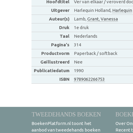
Hoofdtitel
Ver van elkaar / veroverd doo
Uitgever
Harlequin Holland,
Harlequin
Auteur(s)
Lamb,
Grant, Vanessa
Druk
1e druk
Taal
Nederlands
Pagina's
314
Productvorm
Paperback / softback
Geïllustreerd
Nee
Publicatiedatum
1990
ISBN
9789062266753
TWEEDEHANDS BOEKEN
BOEK
BoekenPlatform.nl toont het
Over On
aanbod van tweedehands boeken
Recent 