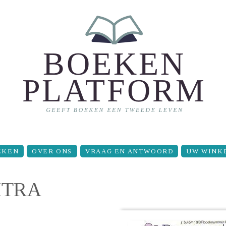
EKEN
OVER ONS
VRAAG EN ANTWOORD
UW WINK
XTRA