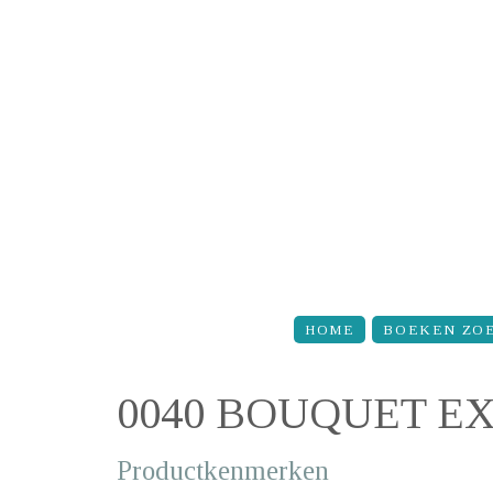
Overslaan en naar de inhoud gaan
HOME
BOEKEN ZO
0040 BOUQUET E
Productkenmerken