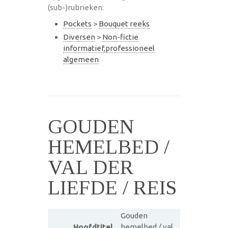
(sub-)rubrieken:
Pockets
>
Bouquet reeks
Diversen
>
Non-fictie
informatief,professioneel
algemeen
GOUDEN
HEMELBED /
VAL DER
LIEFDE / REIS
Gouden
Hoofdtitel
hemelbed / val