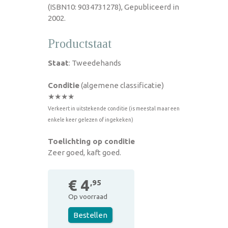
(ISBN10: 9034731278), Gepubliceerd in
2002.
Productstaat
Staat
: Tweedehands
Conditie
(algemene classificatie)
★★★★
Verkeert in uitstekende conditie (is meestal maar een
enkele keer gelezen of ingekeken)
Toelichting op conditie
Zeer goed, kaft goed.
€ 4
,95
Op voorraad
Bestellen