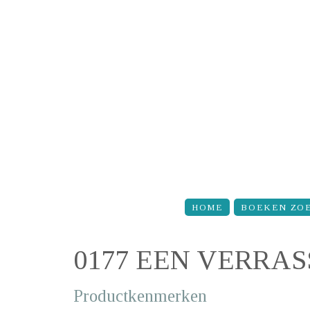
Overslaan en naar de inhoud gaan
HOME
BOEKEN ZO
0177 EEN VERRA
Productkenmerken