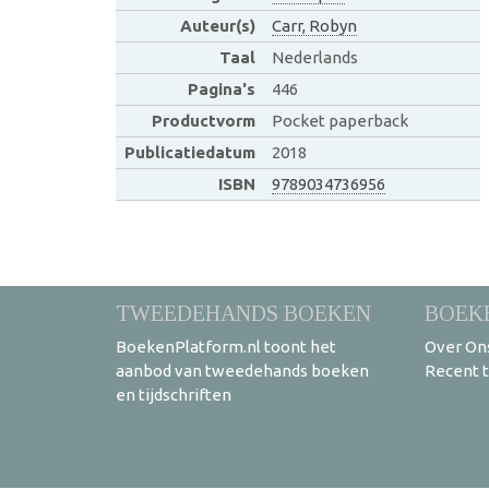
Auteur(s)
Carr, Robyn
Taal
Nederlands
Pagina's
446
Productvorm
Pocket paperback
Publicatiedatum
2018
ISBN
9789034736956
TWEEDEHANDS BOEKEN
BOEK
BoekenPlatform.nl toont het
Over On
aanbod van tweedehands boeken
Recent 
en tijdschriften