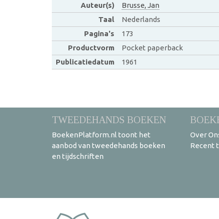
Auteur(s)
Brusse, Jan
Taal
Nederlands
Pagina's
173
Productvorm
Pocket paperback
Publicatiedatum
1961
TWEEDEHANDS BOEKEN
BOEK
BoekenPlatform.nl toont het
Over On
aanbod van tweedehands boeken
Recent 
en tijdschriften