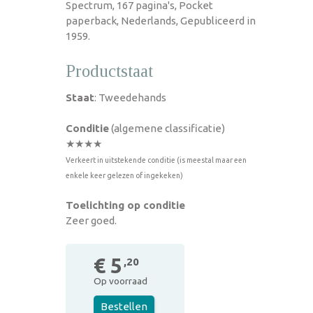
Spectrum, 167 pagina's, Pocket
paperback, Nederlands, Gepubliceerd in
1959.
Productstaat
Staat
: Tweedehands
Conditie
(algemene classificatie)
★★★★
Verkeert in uitstekende conditie (is meestal maar een
enkele keer gelezen of ingekeken)
Toelichting op conditie
Zeer goed.
€ 5
,20
Op voorraad
Bestellen