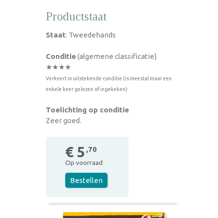
Productstaat
Staat
: Tweedehands
Conditie
(algemene classificatie)
★★★★
Verkeert in uitstekende conditie (is meestal maar een
enkele keer gelezen of ingekeken)
Toelichting op conditie
Zeer goed.
€ 5
,70
Op voorraad
Bestellen