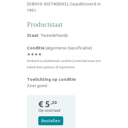
(ISBN10: 9027400563), Gepubliceerd in
1961.
Productstaat
Staat
: Tweedehands
Conditie
(algemene classificatie)
★★★★
Verkeert in uitstekende conditie (is meestal maar een
enkele keer gelezen of ingekeken)
Toelichting op conditie
Zeer goed.
€ 5
,20
Op voorraad
Bestellen