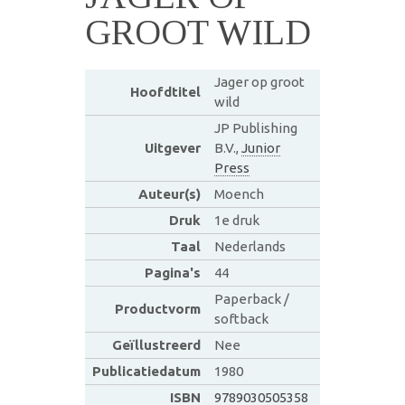
GROOT WILD
Jager op groot
Hoofdtitel
wild
JP Publishing
Uitgever
B.V.,
Junior
Press
Auteur(s)
Moench
Druk
1e druk
Taal
Nederlands
Pagina's
44
Paperback /
Productvorm
softback
Geïllustreerd
Nee
Publicatiedatum
1980
ISBN
9789030505358