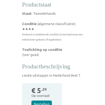
Productstaat
Staat
: Tweedehands
Conditie
(algemene classificatie)
★★★★
Verkeert in uitstekende conditie (is meestal maar een
enkele keer gelezen of ingekeken)
Toelichting op conditie
Zeer goed.
Productbeschrijving
Leuke uitstapjes in Nederland deel 7
€ 5
,20
Op voorraad
Bestellen