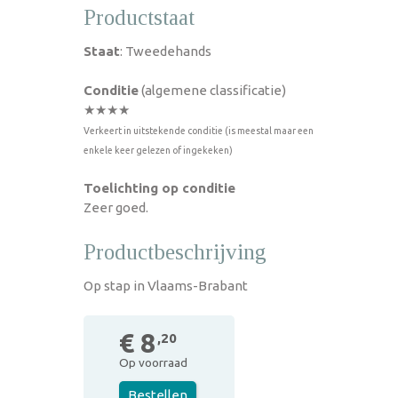
Productstaat
Staat
: Tweedehands
Conditie
(algemene classificatie)
★★★★
Verkeert in uitstekende conditie (is meestal maar een
enkele keer gelezen of ingekeken)
Toelichting op conditie
Zeer goed.
Productbeschrijving
Op stap in Vlaams-Brabant
€ 8
,20
Op voorraad
Bestellen