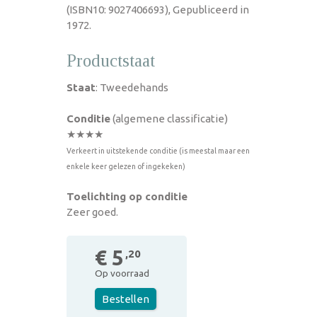
(ISBN10: 9027406693), Gepubliceerd in
1972.
Productstaat
Staat
: Tweedehands
Conditie
(algemene classificatie)
★★★★
Verkeert in uitstekende conditie (is meestal maar een
enkele keer gelezen of ingekeken)
Toelichting op conditie
Zeer goed.
€ 5
,20
Op voorraad
Bestellen