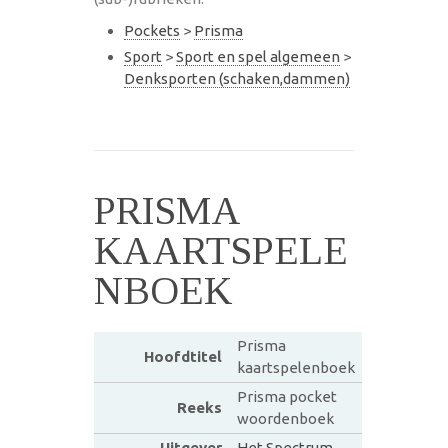
Pockets
>
Prisma
Sport
>
Sport en spel algemeen
>
Denksporten (schaken,dammen)
PRISMA
KAARTSPELE
NBOEK
Prisma
Hoofdtitel
kaartspelenboek
Prisma pocket
Reeks
woordenboek
Uitgever
Het Spectrum