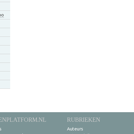
oo
ENPLATFORM.NL
RUBRIEKEN
s
Auteurs