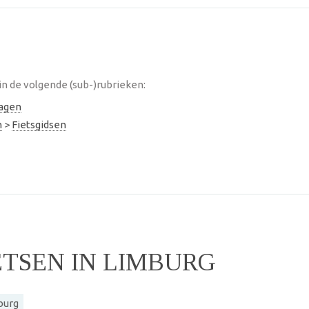
in de volgende (sub-)rubrieken:
lagen
n
>
Fietsgidsen
ETSEN IN LIMBURG
burg