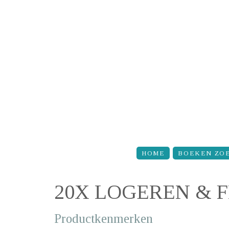
Overslaan en naar de inhoud gaan
HOME
BOEKEN ZO
20X LOGEREN & F
Productkenmerken