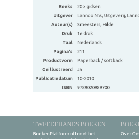
Reeks
20 x gidsen
Uitgever
Lannoo N.V., Uitgeverij,
Lann
Auteur(s)
Smeesters, Hilde
Druk
1e druk
Taal
Nederlands
Pagina's
211
Productvorm
Paperback / softback
Geïllustreerd
Ja
Publicatiedatum
10-2010
ISBN
9789020989700
TWEEDEHANDS BOEKEN
BOEK
BoekenPlatform.nl toont het
Over On