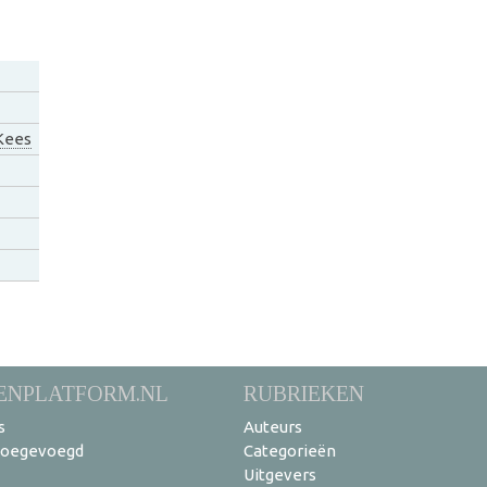
Kees
ENPLATFORM.NL
RUBRIEKEN
s
Auteurs
toegevoegd
Categorieën
Uitgevers