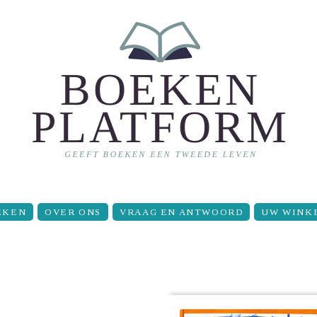
EKEN
OVER ONS
VRAAG EN ANTWOORD
UW WINK