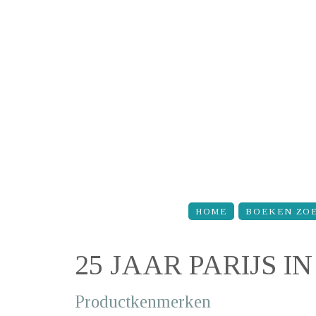
Overslaan en naar de inhoud gaan
HOME
BOEKEN ZO
25 JAAR PARIJS I
Productkenmerken