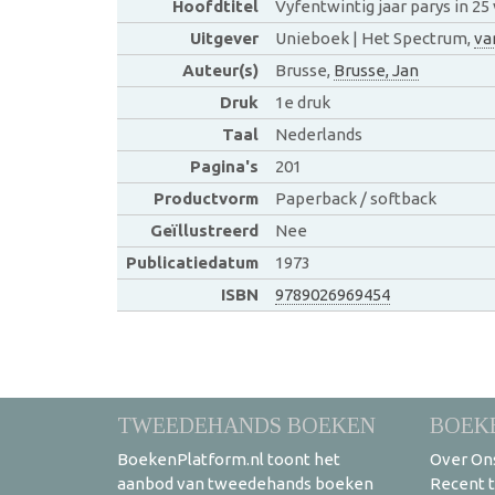
Hoofdtitel
Vyfentwintig jaar parys in 25
Uitgever
Unieboek | Het Spectrum,
va
Auteur(s)
Brusse,
Brusse, Jan
Druk
1e druk
Taal
Nederlands
Pagina's
201
Productvorm
Paperback / softback
Geïllustreerd
Nee
Publicatiedatum
1973
ISBN
9789026969454
TWEEDEHANDS BOEKEN
BOEK
BoekenPlatform.nl toont het
Over On
aanbod van tweedehands boeken
Recent 