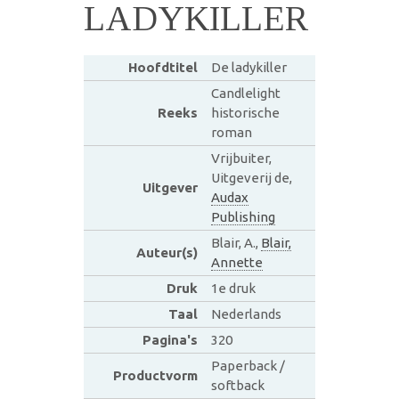
LADYKILLER
Hoofdtitel
De ladykiller
Candlelight
Reeks
historische
roman
Vrijbuiter,
Uitgeverij de,
Uitgever
Audax
Publishing
Blair, A.,
Blair,
Auteur(s)
Annette
Druk
1e druk
Taal
Nederlands
Pagina's
320
Paperback /
Productvorm
softback