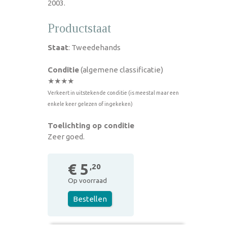
2003.
Productstaat
Staat
: Tweedehands
Conditie
(algemene classificatie)
★★★★
Verkeert in uitstekende conditie (is meestal maar een
enkele keer gelezen of ingekeken)
Toelichting op conditie
Zeer goed.
€ 5
,20
Op voorraad
Bestellen