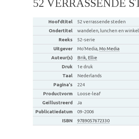
52 VERRASSENDE S
Hoofdtitel
52 verrassende steden
Ondertitel
wandelen, lunchen en winke
Reeks
52-serie
Uitgever
Mo'Media,
Mo Media
Auteur(s)
Brik, Ellie
Druk
1e druk
Taal
Nederlands
Pagina's
224
Productvorm
Loose-leaf
Geïllustreerd
Ja
Publicatiedatum
09-2006
ISBN
9789057672330