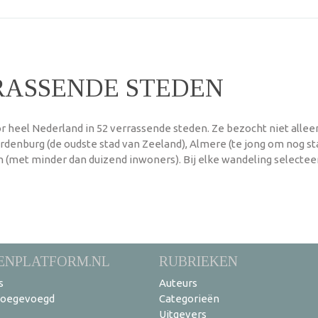
RASSENDE STEDEN
r heel Nederland in 52 verrassende steden. Ze bezocht niet allee
ardenburg (de oudste stad van Zeeland), Almere (te jong om nog st
n (met minder dan duizend inwoners). Bij elke wandeling selectee
ENPLATFORM.NL
RUBRIEKEN
s
Auteurs
toegevoegd
Categorieën
Uitgevers