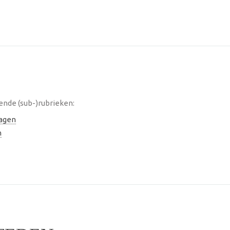
ende (sub-)rubrieken:
lagen
n