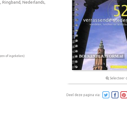
's, Ringband, Nederlands,
ezen of ingekeken)
Selecteer 
Deel deze pagina via: