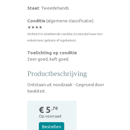
Staat
: Tweedehands
Conditie
(algemene classificatie)
★★★★
Verkeert in uitstekende conditie (is meestal maar een
enkele keer gelezen of ingekeken)
Toelichting op conditie
Zeer goed, kaft goed.
Productbeschrijving
Ontstaan uit noodzaak - Gegroeid door
kwaliteit.
€ 5
,70
Op voorraad
Bestellen