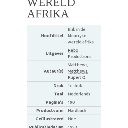
WERELD
AFRIKA
Blik in de
Hoofdtitel
kleurryke
wereld afrika
Rebo
Uitgever
Productions
Matthews,
Auteur(s)
Matthews,
Rupert O.
Druk
1e druk
Taal
Nederlands
Pagina's
190
Productvorm
Hardback
Geïllustreerd
Nee
Publicatiedatum
1990