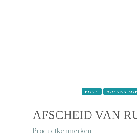
Overslaan en naar de inhoud gaan
HOME
BOEKEN ZO
AFSCHEID VAN R
Productkenmerken