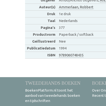
Uitgever
Ambo/Anthos Uitgevers,
Ant
Auteur(s)
Ammerlaan, Robbert
Druk
1e druk
Taal
Nederlands
Pagina's
377
Productvorm
Paperback / softback
Geïllustreerd
Nee
Publicatiedatum
1994
ISBN
9789060748435
TWEEDEHANDS BOEKEN
BOEK
BoekenPlatform.nl toont het
Over On
aanbod van tweedehands boeken
Recent 
en tijdschriften