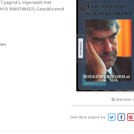
7 pagina's, Ingenaaid met
BN10: 9060748433), Gepubliceerd
en.
Selecteer 
Deel deze pagina via: