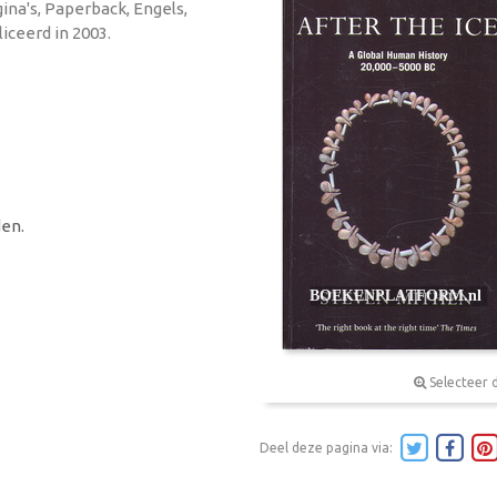
ina's, Paperback, Engels,
iceerd in 2003.
en.
Selecteer 
Deel deze pagina via: