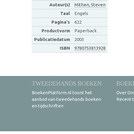
Auteur(s)
Mithen, Steven
Taal
Engels
Pagina's
622
Productvorm
Paperback
Publicatiedatum
2003
ISBN
9780753813928
TWEEDEHANDS BOEKEN
BOEK
BoekenPlatform.nl toont het
Over On
aanbod van tweedehands boeken
Recent 
en tijdschriften