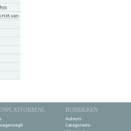
hos
n H.M. van
ENPLATFORM.NL
RUBRIEKEN
s
Auteurs
toegevoegd
Categorieën