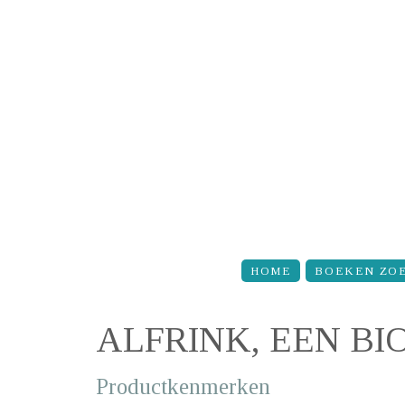
Overslaan en naar de inhoud gaan
HOME
BOEKEN ZO
ALFRINK, EEN BI
Productkenmerken