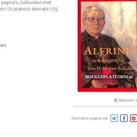
74 pagina's, Gebonden met
401175 (ISBN10: 9041401172),
en.
Selecteer 
Deel deze pagina via: