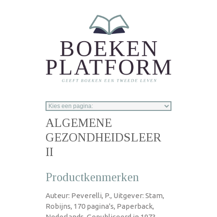
Overslaan en naar de inhoud gaan
ALGEMENE
GEZONDHEIDSLEER
II
Productkenmerken
Auteur: Peverelli, P., Uitgever: Stam,
Robijns, 170 pagina's, Paperback,
Nederlands, Gepubliceerd in 1973.