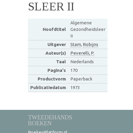
SLEER II
Algemene
Hoofdtitel
Gezondheidsleer
II
Uitgever
Stam
,
Robijns
Auteur(s)
Peverelli, P.
Taal
Nederlands
Pagina's
170
Productvorm
Paperback
Publicatiedatum
1973
TWEEDEHANDS
BOEKEN
BoekenPlatform.nl