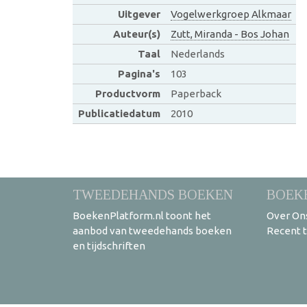
Uitgever
Vogelwerkgroep Alkmaar
Auteur(s)
Zutt, Miranda - Bos Johan
Taal
Nederlands
Pagina's
103
Productvorm
Paperback
Publicatiedatum
2010
TWEEDEHANDS BOEKEN
BOEK
BoekenPlatform.nl toont het
Over On
aanbod van tweedehands boeken
Recent 
en tijdschriften