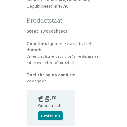
Gepubliceerd in 1979.
Productstaat
Staat
: Tweedehands
Conditie
(algemene classificatie)
★★★★
Verkeert in uitstekende conditie (is meestal maar een
enkele keer gelezen of ingekeken)
Toelichting op conditie
Zeer goed.
€ 5
,70
Op voorraad
Bestellen