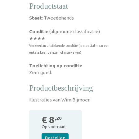
Productstaat
Staat
: Tweedehands
Conditie
(algemene classificatie)
★★★★
Verkeert in uitstekende conditie (is meestal maar een
enkele keer gelezen of ingekeken)
Toelichting op conditie
Zeer goed.
Productbeschrijving
Illustraties van Wim Bijmoer.
€ 8
,20
Op voorraad
Bestellen