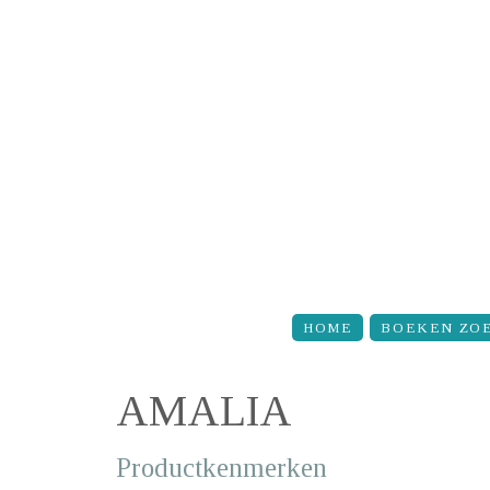
Overslaan en naar de inhoud gaan
HOME
BOEKEN ZO
AMALIA
Productkenmerken