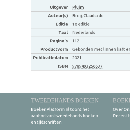
Uitgever
Pluim
Auteur(s)
Breij, Claudia de
Editie
1e editie
Taal
Nederlands
Pagina's
112
Productvorm
Gebonden met linnen kaft e
Publicatiedatum
2021
ISBN
9789493256637
TWEEDEHANDS BOEKEN
BOEK
BoekenPlatform.nl toont het
Over On
aanbod van tweedehands boeken
Recent 
en tijdschriften