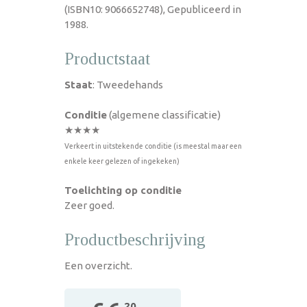
(ISBN10: 9066652748), Gepubliceerd in
1988.
Productstaat
Staat
: Tweedehands
Conditie
(algemene classificatie)
★★★★
Verkeert in uitstekende conditie (is meestal maar een
enkele keer gelezen of ingekeken)
Toelichting op conditie
Zeer goed.
Productbeschrijving
Een overzicht.
,20