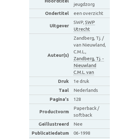
Hoofdtitel
jeugdzorg
Ondertitel
een overzicht
SWP,
SWP
Uitgever
Utrecht
Zandberg, Tj. /
van Nieuwland,
C.M.L.,
Auteur(s)
Zandberg, Tj. -
Nieuwland
C.M.L. van
Druk
1e druk
Taal
Nederlands
Pagina's
128
Paperback /
Productvorm
softback
Geïllustreerd
Nee
Publicatiedatum
06-1998