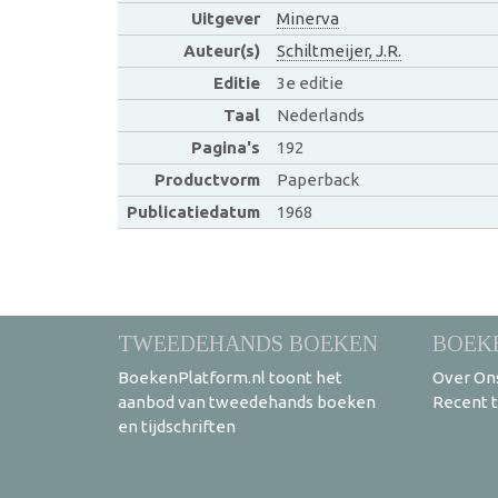
Uitgever
Minerva
Auteur(s)
Schiltmeijer, J.R.
Editie
3e editie
Taal
Nederlands
Pagina's
192
Productvorm
Paperback
Publicatiedatum
1968
TWEEDEHANDS BOEKEN
BOEK
BoekenPlatform.nl toont het
Over On
aanbod van tweedehands boeken
Recent 
en tijdschriften