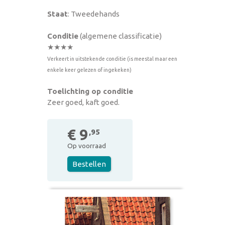
Staat
: Tweedehands
Conditie
(algemene classificatie)
★★★★
Verkeert in uitstekende conditie (is meestal maar een
enkele keer gelezen of ingekeken)
Toelichting op conditie
Zeer goed, kaft goed.
€ 9
,95
Op voorraad
Bestellen