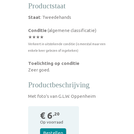
Productstaat
Staat
: Tweedehands
Conditie
(algemene classificatie)
★★★★
Verkeert in uitstekende conditie (is meestal maar een
enkele keer gelezen of ingekeken)
Toelichting op conditie
Zeer goed.
Productbeschrijving
Met foto's van G.L.W. Oppenheim
€ 6
,20
Op voorraad
Bestellen