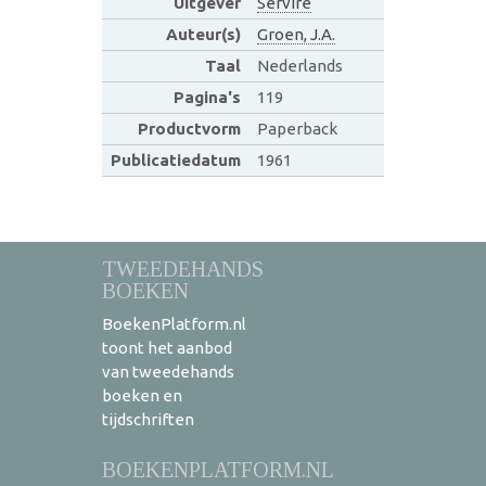
Uitgever
Servire
Auteur(s)
Groen, J.A.
Taal
Nederlands
Pagina's
119
Productvorm
Paperback
Publicatiedatum
1961
TWEEDEHANDS
BOEKEN
BoekenPlatform.nl
toont het aanbod
van tweedehands
boeken en
tijdschriften
BOEKENPLATFORM.NL