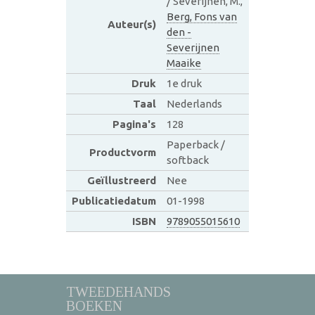
/ Severijnen, M.,
Berg, Fons van
Auteur(s)
den -
Severijnen
Maaike
Druk
1e druk
Taal
Nederlands
Pagina's
128
Paperback /
Productvorm
softback
Geïllustreerd
Nee
Publicatiedatum
01-1998
ISBN
9789055015610
TWEEDEHANDS
BOEKEN