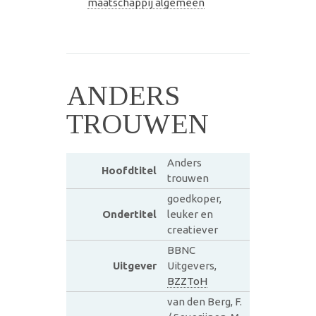
maatschappij algemeen
ANDERS
TROUWEN
Anders
Hoofdtitel
trouwen
goedkoper,
Ondertitel
leuker en
creatiever
BBNC
Uitgever
Uitgevers,
BZZToH
van den Berg, F.