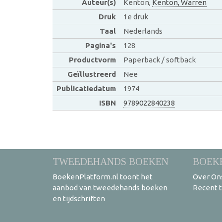
Auteur(s)
Kenton,
Kenton, Warren
Druk
1e druk
Taal
Nederlands
Pagina's
128
Productvorm
Paperback / softback
Geïllustreerd
Nee
Publicatiedatum
1974
ISBN
9789022840238
TWEEDEHANDS BOEKEN
BOEK
BoekenPlatform.nl toont het
Over On
aanbod van tweedehands boeken
Recent 
en tijdschriften